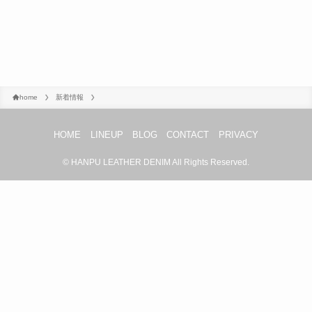
home
新着情報
HOME
LINEUP
BLOG
CONTACT
PRIVACY
©
HANPU LEATHER DENIM All Rights Reserved.